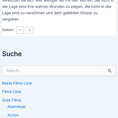
verletzten sie sich weit weniger als mit den Worten, die nicht in
der Lage sind ihre wahren Wunden zu zeigen, die nicht in der
Lage sind zu versöhnen und dem geliebten Körper zu
vergeben.
Seiten:
1
2
Suche
S
u
c
Beste Filme Liste
h
e
Filme Liste
n
n
Gute Filme
a
Abenteuer
c
Action
h