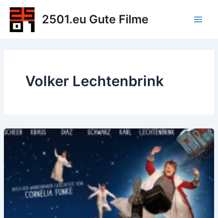
Zum
2501.eu Gute Filme
Inhalt
Main
springen
Men
Volker Lechtenbrink