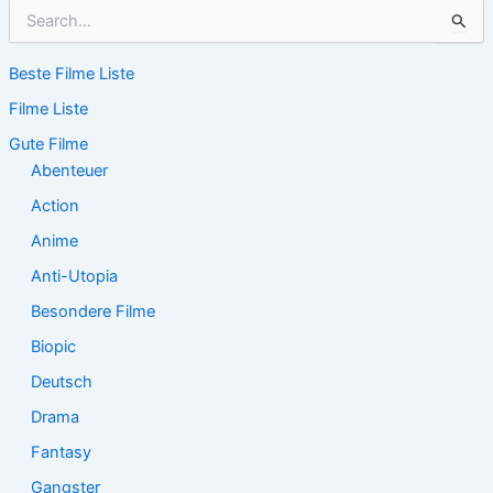
S
u
c
Beste Filme Liste
h
e
Filme Liste
n
n
Gute Filme
a
Abenteuer
c
Action
h
:
Anime
Anti-Utopia
Besondere Filme
Biopic
Deutsch
Drama
Fantasy
Gangster