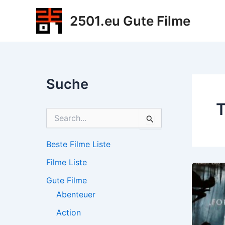
Zum
2501.eu Gute Filme
Inhalt
springen
Suche
T
S
u
c
h
Beste Filme Liste
e
Filme Liste
n
n
Gute Filme
a
c
Abenteuer
h
Action
: