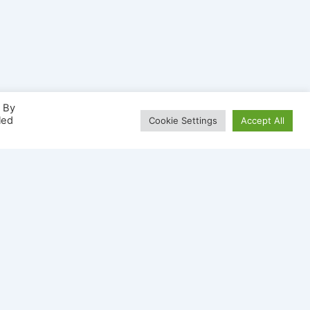
. By
led
Cookie Settings
Accept All