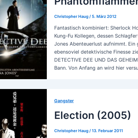
Phantomflammen
Christopher Haug
/
5. März 2012
Fantastisch kombiniert: Sherlock Ho
Kung-Fu Kollegen, dessen Schlagfer
Jones Abenteuerlust aufnimmt. Ein
ebensoviel detektivische Finesse zi
DETECTIVE DEE UND DAS GEHEIM
Bann. Von Anfang an wird hier vers
Gangster
Election (2005)
Christopher Haug
/
13. Februar 2011