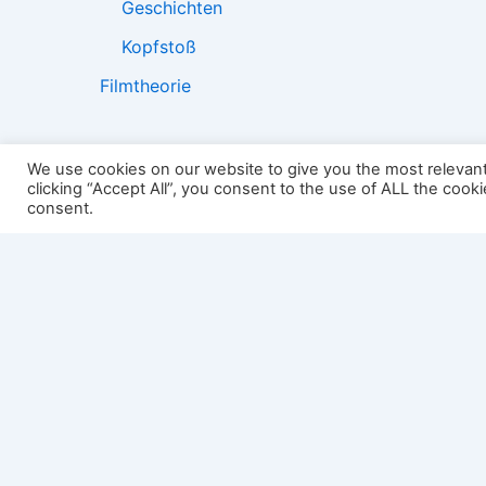
Geschichten
Kopfstoß
Filmtheorie
We use cookies on our website to give you the most relevan
2501:
clicking “Accept All”, you consent to the use of ALL the cook
consent.
Impressum
Links
Datenschutz