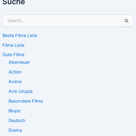
Suche
S
u
c
Beste Filme Liste
h
e
Filme Liste
n
n
Gute Filme
a
Abenteuer
c
Action
h
:
Anime
Anti-Utopia
Besondere Filme
Biopic
Deutsch
Drama