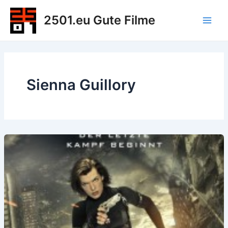
Zum
2501.eu Gute Filme
Inhalt
Main
springen
Men
Sienna Guillory