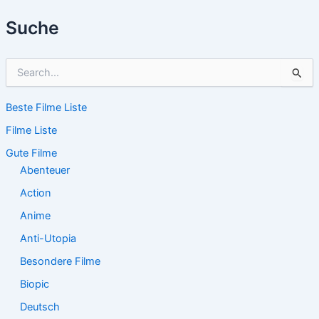
Suche
S
u
c
Beste Filme Liste
h
e
Filme Liste
n
n
Gute Filme
a
Abenteuer
c
Action
h
:
Anime
Anti-Utopia
Besondere Filme
Biopic
Deutsch