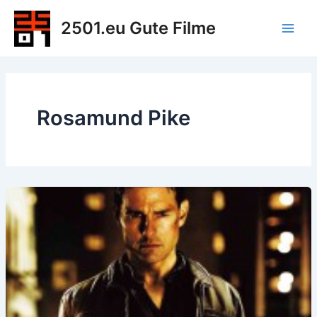
Zum
2501.eu Gute Filme
Inhalt
Main
springen
Men
Rosamund Pike