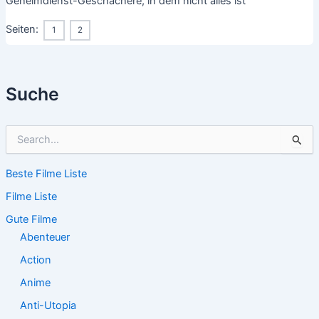
Geheimdienst-Geschachere, in dem nicht alles ist
Seiten:
1
2
Suche
S
u
c
Beste Filme Liste
h
e
Filme Liste
n
n
Gute Filme
a
Abenteuer
c
Action
h
:
Anime
Anti-Utopia