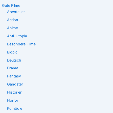
n
Gute Filme
a
Abenteuer
c
Action
h
:
Anime
Anti-Utopia
Besondere Filme
Biopic
Deutsch
Drama
Fantasy
Gangster
Historien
Horror
Komödie