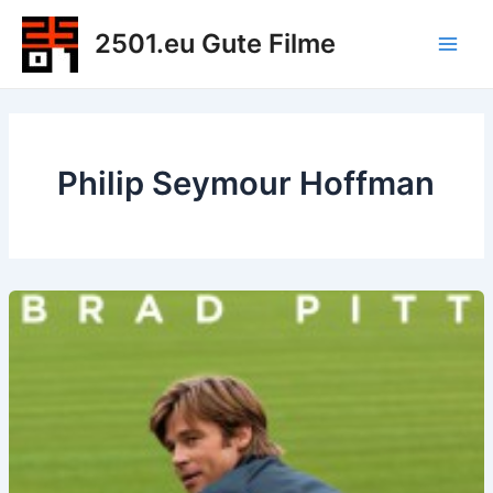
Zum
2501.eu Gute Filme
Inhalt
Main
springen
Men
Philip Seymour Hoffman