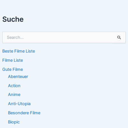
Suche
S
u
c
Beste Filme Liste
h
e
Filme Liste
n
n
Gute Filme
a
Abenteuer
c
Action
h
:
Anime
Anti-Utopia
Besondere Filme
Biopic