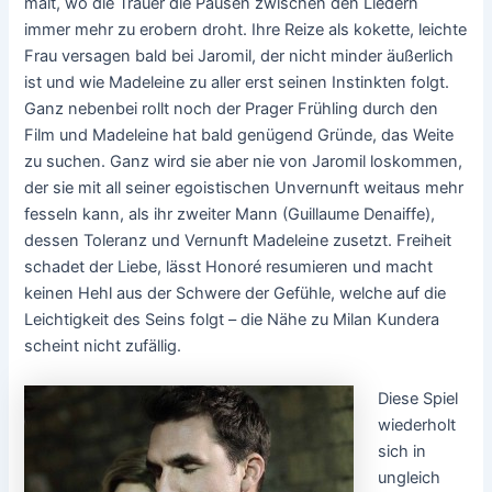
malt, wo die Trauer die Pausen zwischen den Liedern
immer mehr zu erobern droht. Ihre Reize als kokette, leichte
Frau versagen bald bei Jaromil, der nicht minder äußerlich
ist und wie Madeleine zu aller erst seinen Instinkten folgt.
Ganz nebenbei rollt noch der Prager Frühling durch den
Film und Madeleine hat bald genügend Gründe, das Weite
zu suchen. Ganz wird sie aber nie von Jaromil loskommen,
der sie mit all seiner egoistischen Unvernunft weitaus mehr
fesseln kann, als ihr zweiter Mann (Guillaume Denaiffe),
dessen Toleranz und Vernunft Madeleine zusetzt. Freiheit
schadet der Liebe, lässt Honoré resumieren und macht
keinen Hehl aus der Schwere der Gefühle, welche auf die
Leichtigkeit des Seins folgt – die Nähe zu Milan Kundera
scheint nicht zufällig.
Diese Spiel
wiederholt
sich in
ungleich