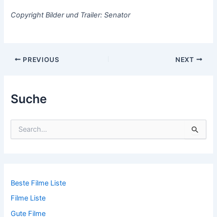
Copyright Bilder und Trailer: Senator
Post
PREVIOUS
NEXT
navigation
Suche
S
u
c
h
e
n
n
Beste Filme Liste
a
Filme Liste
c
h
Gute Filme