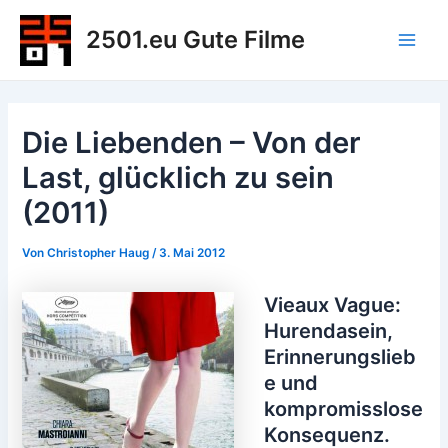
Zum
2501.eu Gute Filme
Inhalt
Main
springen
Men
Die Liebenden – Von der
Last, glücklich zu sein
(2011)
Von
Christopher Haug
/
3. Mai 2012
Vieaux Vague:
Hurendasein,
Erinnerungslieb
e und
kompromisslose
Konsequenz.