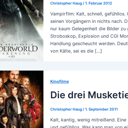
Christopher Haug
/
1. Februar 2012
Vampirfilm: Kalt, schnell, gefühl
seinen Vorgängern in nichts nach. D
nur kaum Gelegenheit die Bilder zu 
Stroboskop, Explosion und CGI Mons
Handlung gescheucht werden. Deutli
von Kälte, sei es die […]
Kinofilme
Die drei Musketi
Christopher Haug
/
1. September 2011
Kalt, kantig, wenig mitreißend. Ein
und gefühllos. Was kann man von ei