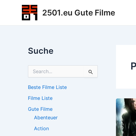
Zum
2501.eu Gute Filme
Inhalt
springen
Suche
P
S
u
c
h
Beste Filme Liste
e
Filme Liste
n
n
Gute Filme
a
c
Abenteuer
h
Action
: