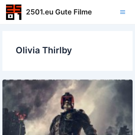
Zum
2501.eu Gute Filme
Inhalt
Main
springen
Men
Olivia Thirlby