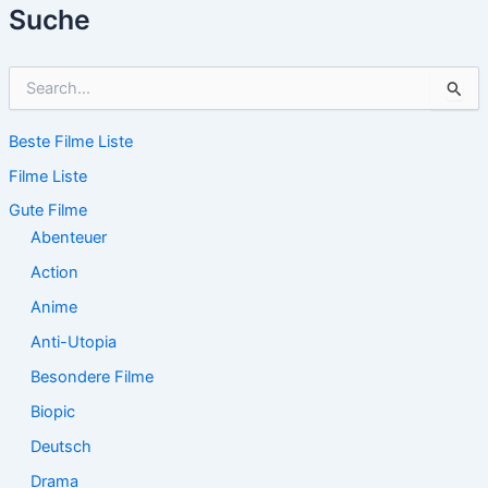
Suche
S
u
c
Beste Filme Liste
h
e
Filme Liste
n
n
Gute Filme
a
Abenteuer
c
Action
h
:
Anime
Anti-Utopia
Besondere Filme
Biopic
Deutsch
Drama