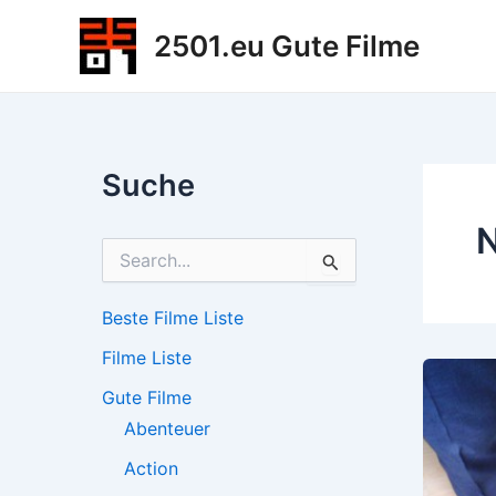
Zum
2501.eu Gute Filme
Inhalt
springen
Suche
S
u
c
h
Beste Filme Liste
e
Filme Liste
n
n
Gute Filme
a
c
Abenteuer
h
Action
: