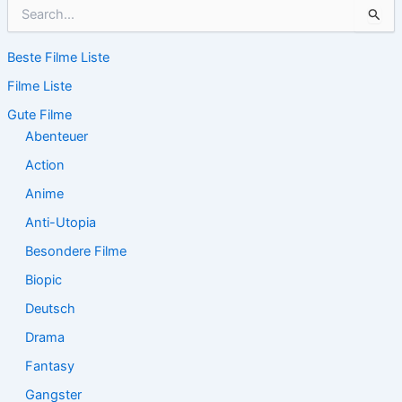
S
u
c
Beste Filme Liste
h
e
Filme Liste
n
n
Gute Filme
a
Abenteuer
c
Action
h
:
Anime
Anti-Utopia
Besondere Filme
Biopic
Deutsch
Drama
Fantasy
Gangster