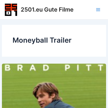
Zum
2501.eu Gute Filme
Inhalt
Main
springen
Men
Moneyball Trailer