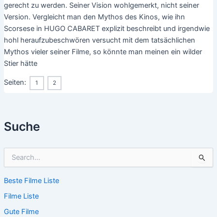
gerecht zu werden. Seiner Vision wohlgemerkt, nicht seiner
Version. Vergleicht man den Mythos des Kinos, wie ihn
Scorsese in HUGO CABARET explizit beschreibt und irgendwie
hohl heraufzubeschwören versucht mit dem tatsächlichen
Mythos vieler seiner Filme, so könnte man meinen ein wilder
Stier hätte
Seiten:
1
2
Suche
S
u
c
Beste Filme Liste
h
e
Filme Liste
n
n
Gute Filme