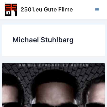
Zum
2501.eu Gute Filme
Inhalt
Main
springen
Men
Michael Stuhlbarg