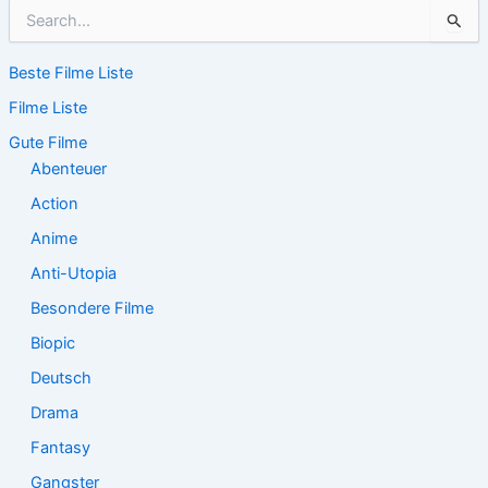
S
u
c
Beste Filme Liste
h
e
Filme Liste
n
n
Gute Filme
a
Abenteuer
c
Action
h
:
Anime
Anti-Utopia
Besondere Filme
Biopic
Deutsch
Drama
Fantasy
Gangster