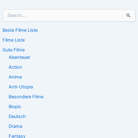
S
u
c
Beste Filme Liste
h
e
Filme Liste
n
n
Gute Filme
a
Abenteuer
c
Action
h
:
Anime
Anti-Utopia
Besondere Filme
Biopic
Deutsch
Drama
Fantasy