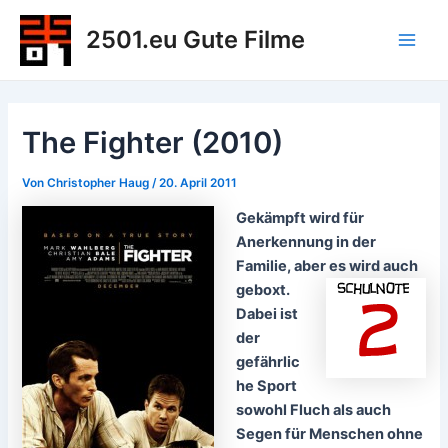
Zum
2501.eu Gute Filme
Inhalt
Main
springen
Men
The Fighter (2010)
Von
Christopher Haug
/
20. April 2011
Gekämpft wird für
Anerkennung in der
Familie, aber es wird auch
geboxt.
Dabei ist
der
gefährlic
he Sport
sowohl Fluch als auch
Segen für Menschen ohne