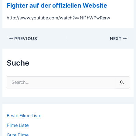
Fighter auf der offiziellen Website
http://www.youtube.com/watch?v=Nf1hWPwRerw
Post
PREVIOUS
NEXT
navigation
Suche
S
u
c
h
e
n
n
Beste Filme Liste
a
Filme Liste
c
h
Gute Filme