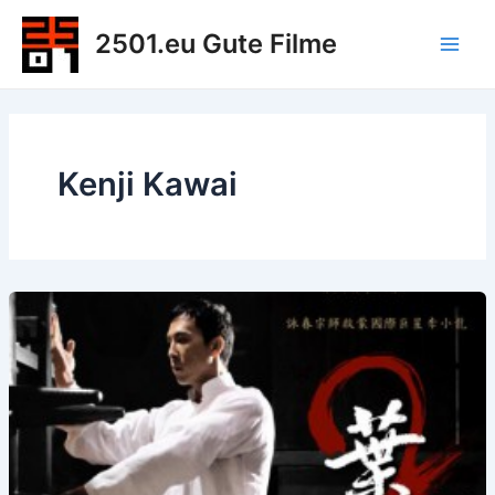
Zum
2501.eu Gute Filme
Inhalt
Main
springen
Men
Kenji Kawai