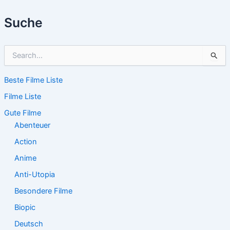
Suche
S
u
c
Beste Filme Liste
h
e
Filme Liste
n
n
Gute Filme
a
Abenteuer
c
Action
h
:
Anime
Anti-Utopia
Besondere Filme
Biopic
Deutsch