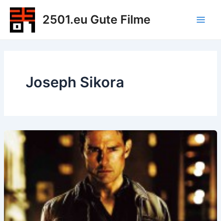
Zum
2501.eu Gute Filme
Inhalt
Main
springen
Men
Joseph Sikora