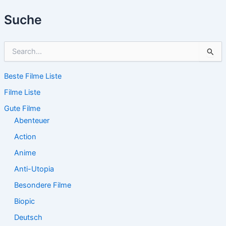
Suche
S
u
c
Beste Filme Liste
h
e
Filme Liste
n
n
Gute Filme
a
Abenteuer
c
Action
h
:
Anime
Anti-Utopia
Besondere Filme
Biopic
Deutsch