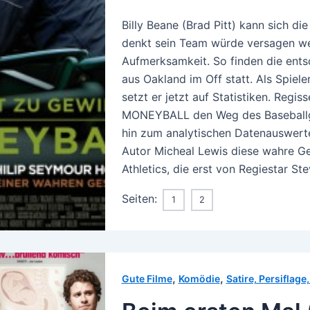
Billy Beane (Brad Pitt) kann sich die
denkt sein Team würde versagen we
Aufmerksamkeit. So finden die ent
aus Oakland im Off statt. Als Spiel
setzt er jetzt auf Statistiken. Regis
MONEYBALL den Weg des Baseballge
hin zum analytischen Datenauswert
Autor Micheal Lewis diese wahre Ge
Athletics, die erst von Regiestar S
Seiten:
1
2
,
,
Gute Filme
Komödie
Satire, Persiflag