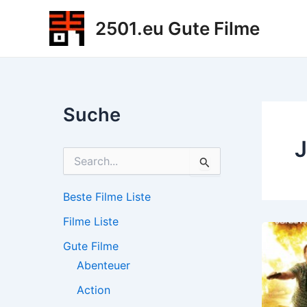
Zum
2501.eu Gute Filme
Inhalt
springen
Suche
J
S
u
c
h
Beste Filme Liste
e
Filme Liste
n
n
Gute Filme
a
c
Abenteuer
h
Action
: