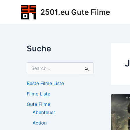
Zum
2501.eu Gute Filme
Inhalt
springen
Suche
J
S
u
c
h
Beste Filme Liste
e
Filme Liste
n
n
Gute Filme
a
c
Abenteuer
h
Action
: