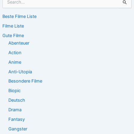
u
c
Beste Filme Liste
h
e
Filme Liste
n
n
Gute Filme
a
Abenteuer
c
Action
h
:
Anime
Anti-Utopia
Besondere Filme
Biopic
Deutsch
Drama
Fantasy
Gangster