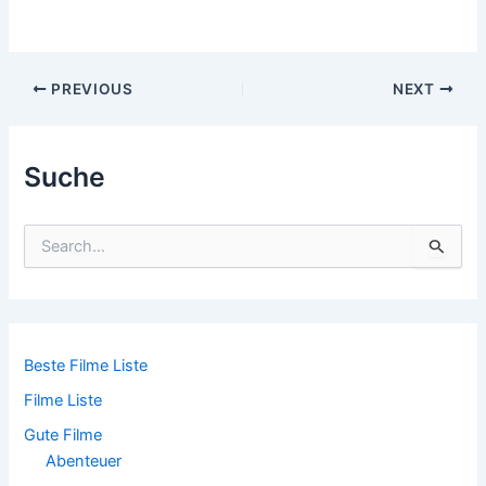
Post
PREVIOUS
NEXT
navigation
Suche
S
u
c
h
e
n
n
Beste Filme Liste
a
Filme Liste
c
h
Gute Filme
:
Abenteuer