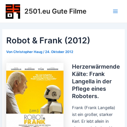
Zum
2501.eu Gute Filme
Inhalt
Main
springen
Men
Robot & Frank (2012)
Von
Christopher Haug
/
24. Oktober 2012
Herzerwärmende
Kälte: Frank
Langella in der
Pflege eines
Roboters.
Frank (Frank Langella)
ist ein großer, starker
Kerl. Er lebt allein in