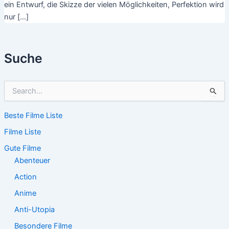
ein Entwurf, die Skizze der vielen Möglichkeiten, Perfektion wird
nur […]
Suche
S
u
c
Beste Filme Liste
h
e
Filme Liste
n
n
Gute Filme
a
Abenteuer
c
Action
h
:
Anime
Anti-Utopia
Besondere Filme