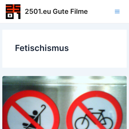
Zum
2501.eu Gute Filme
Inhalt
Main
springen
Men
Fetischismus