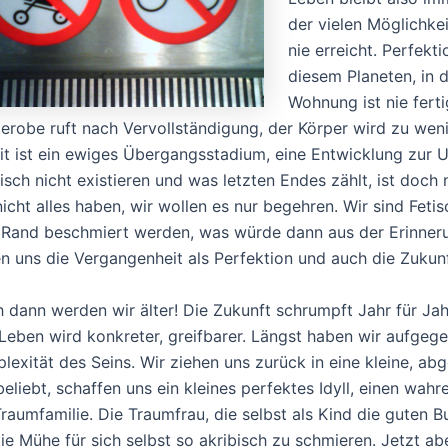
der vielen Möglichkei
nie erreicht. Perfekti
diesem Planeten, in 
Wohnung ist nie ferti
erobe ruft nach Vervollständigung, der Körper wird zu wen
it ist ein ewiges Übergangsstadium, eine Entwicklung zur U
isch nicht existieren und was letzten Endes zählt, ist doch 
nicht alles haben, wir wollen es nur begehren. Wir sind Fetis
Rand beschmiert werden, was würde dann aus der Erinner
en uns die Vergangenheit als Perfektion und auch die Zukun
 dann werden wir älter! Die Zukunft schrumpft Jahr für Jah
Leben wird konkreter, greifbarer. Längst haben wir aufgege
lexität des Seins. Wir ziehen uns zurück in eine kleine, a
beliebt, schaffen uns ein kleines perfektes Idyll, einen wa
Traumfamilie. Die Traumfrau, die selbst als Kind die guten
die Mühe für sich selbst so akribisch zu schmieren. Jetzt abe