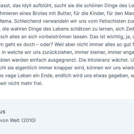
lasst, das Idyll aufblüht, sucht sie die schönen Dinge des L
hmieren eines Brotes mit Butter, für die Kinder, für den Mann
Mama. Schleichend verwandeln wir uns vom Fetischisten zum
, die wahren Dinge des Lebens schätzen zu lernen, sich Zei
isch alles an sich vorbeiströmen lassen. Das ist wichtig, ja
m geht es doch – oder? Weil aber nicht immer alles so gut f
, in welche wir uns zurückziehen, immer kleiner, immer eng
ablen werden einfach ausgegrenzt. Die Intoleranz wächst. Un
hl sie eigentlich immer knapper wird, können wir uns wied
es vage Leben ein Ende, endlich wird uns etwas gegeben, w
wir nicht mehr frei.
US
n
von Welt (2010)