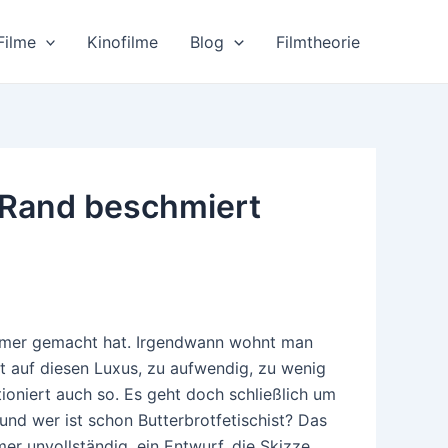
Filme
Kinofilme
Blog
Filmtheorie
m Rand beschmiert
mer gemacht hat. Irgendwann wohnt man
et auf diesen Luxus, zu aufwendig, zu wenig
tioniert auch so. Es geht doch schließlich um
und wer ist schon Butterbrotfetischist? Das
er unvollständig, ein Entwurf, die Skizze