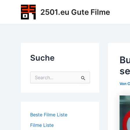
Zum
2501.eu Gute Filme
Inhalt
springen
Suche
Bu
s
S
u
Von
C
c
h
e
n
n
Beste Filme Liste
a
c
Filme Liste
h