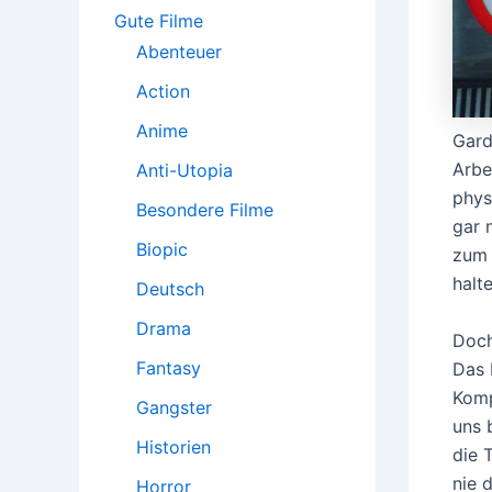
:
Gute Filme
Abenteuer
Action
Anime
Gard
Arbe
Anti-Utopia
phys
Besondere Filme
gar 
Biopic
zum 
halt
Deutsch
Drama
Doch
Fantasy
Das 
Komp
Gangster
uns 
Historien
die 
nie 
Horror