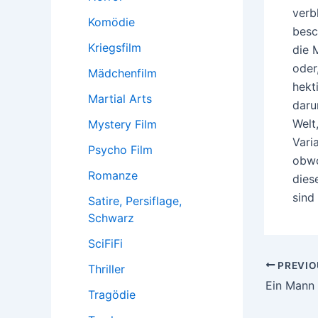
verb
Komödie
besc
Kriegsfilm
die 
oder
Mädchenfilm
hekt
Martial Arts
daru
Welt
Mystery Film
Vari
Psycho Film
obwo
Romanze
dies
sind 
Satire, Persiflage,
Schwarz
SciFiFi
Post
PREVIO
Thriller
navigatio
Ein Mann 
Tragödie