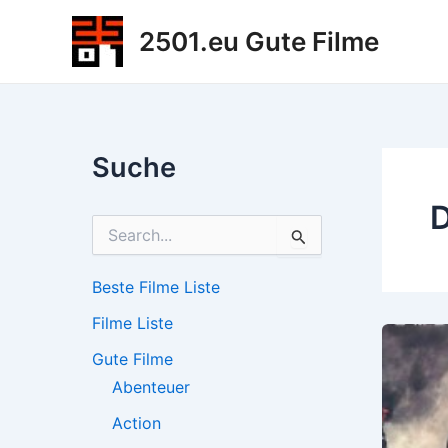
Zum
2501.eu Gute Filme
Inhalt
springen
Suche
D
S
u
c
h
Beste Filme Liste
e
Filme Liste
n
n
Gute Filme
a
c
Abenteuer
h
Action
: