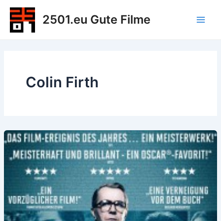
Zum
2501.eu Gute Filme
Inhalt
Main
springen
Men
Colin Firth