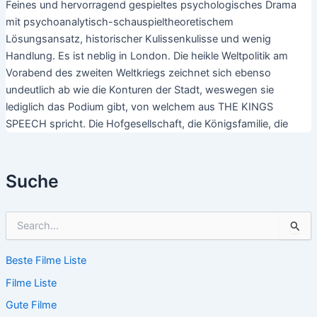
Feines und hervorragend gespieltes psychologisches Drama
mit psychoanalytisch-schauspieltheoretischem
Lösungsansatz, historischer Kulissenkulisse und wenig
Handlung. Es ist neblig in London. Die heikle Weltpolitik am
Vorabend des zweiten Weltkriegs zeichnet sich ebenso
undeutlich ab wie die Konturen der Stadt, weswegen sie
lediglich das Podium gibt, von welchem aus THE KINGS
SPEECH spricht. Die Hofgesellschaft, die Königsfamilie, die
Suche
S
u
c
Beste Filme Liste
h
e
Filme Liste
n
n
Gute Filme
a