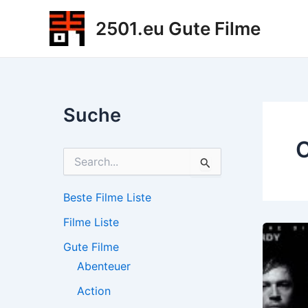
Zum
2501.eu Gute Filme
Inhalt
springen
Suche
C
S
u
c
h
Beste Filme Liste
e
Filme Liste
n
n
Gute Filme
a
c
Abenteuer
h
Action
: