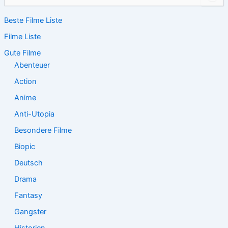
u
c
Beste Filme Liste
h
e
Filme Liste
n
n
Gute Filme
a
Abenteuer
c
Action
h
:
Anime
Anti-Utopia
Besondere Filme
Biopic
Deutsch
Drama
Fantasy
Gangster
Historien