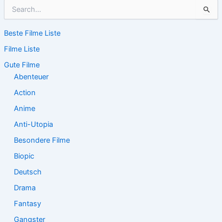
S
u
c
Beste Filme Liste
h
e
Filme Liste
n
n
Gute Filme
a
Abenteuer
c
Action
h
:
Anime
Anti-Utopia
Besondere Filme
Biopic
Deutsch
Drama
Fantasy
Gangster