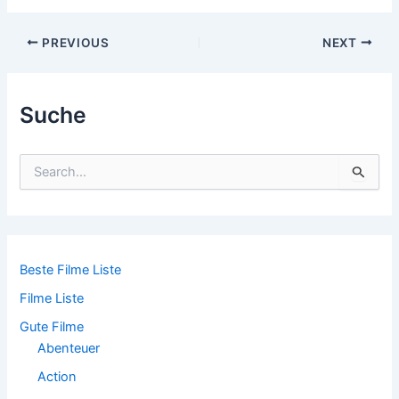
Post
PREVIOUS
NEXT
navigation
Suche
S
u
c
h
e
n
n
Beste Filme Liste
a
Filme Liste
c
h
Gute Filme
:
Abenteuer
Action