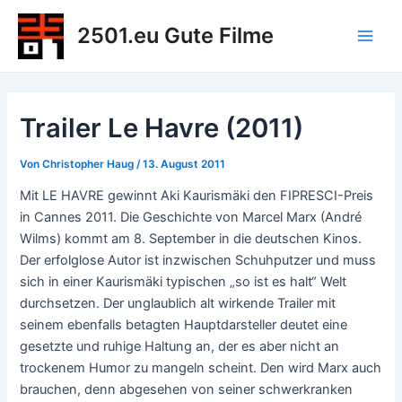
Zum
2501.eu Gute Filme
Inhalt
Main
springen
Men
Trailer Le Havre (2011)
Von
Christopher Haug
/
13. August 2011
Mit LE HAVRE gewinnt Aki Kaurismäki den FIPRESCI-Preis
in Cannes 2011. Die Geschichte von Marcel Marx (André
Wilms) kommt am 8. September in die deutschen Kinos.
Der erfolglose Autor ist inzwischen Schuhputzer und muss
sich in einer Kaurismäki typischen „so ist es halt“ Welt
durchsetzen. Der unglaublich alt wirkende Trailer mit
seinem ebenfalls betagten Hauptdarsteller deutet eine
gesetzte und ruhige Haltung an, der es aber nicht an
trockenem Humor zu mangeln scheint. Den wird Marx auch
brauchen, denn abgesehen von seiner schwerkranken