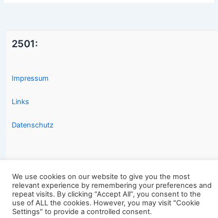
2501:
Impressum
Links
Datenschutz
We use cookies on our website to give you the most
relevant experience by remembering your preferences and
Copyright © 2026 2501.eu Gute Filme |
repeat visits. By clicking “Accept All”, you consent to the
use of ALL the cookies. However, you may visit "Cookie
Settings" to provide a controlled consent.