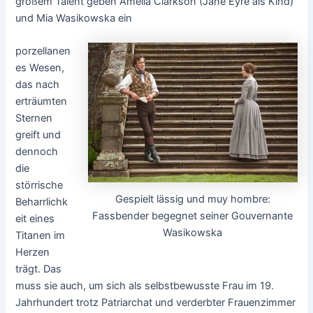
großem Talent geben Amelia Clarkson (Jane Eyre als Kind)
und Mia Wasikowska ein
porzellanen
es Wesen,
das nach
erträumten
Sternen
greift und
dennoch
die
störrische
Gespielt lässig und muy hombre:
Beharrlichk
Fassbender begegnet seiner Gouvernante
eit eines
Wasikowska
Titanen im
Herzen
trägt. Das
muss sie auch, um sich als selbstbewusste Frau im 19.
Jahrhundert trotz Patriarchat und verderbter Frauenzimmer