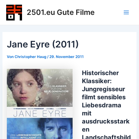
Zum
2501.eu Gute Filme
Inhalt
Main
springen
Men
Jane Eyre (2011)
Von
Christopher Haug
/
29. November 2011
Historischer
Klassiker:
Jungregisseur
filmt sensibles
Liebesdrama
mit
ausdrucksstark
en
Landschaftsbild