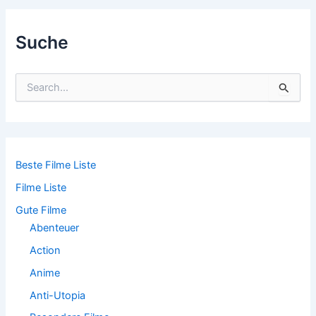
navigation
Suche
S
u
c
h
e
n
n
Beste Filme Liste
a
Filme Liste
c
h
Gute Filme
:
Abenteuer
Action
Anime
Anti-Utopia