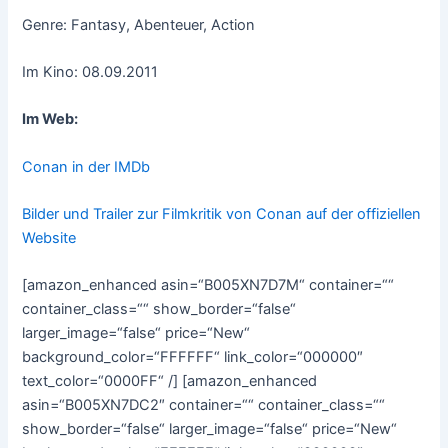
Genre: Fantasy, Abenteuer, Action
Im Kino: 08.09.2011
Im Web:
Conan in der IMDb
Bilder und Trailer zur Filmkritik von Conan auf der offiziellen
Website
[amazon_enhanced asin=“B005XN7D7M“ container=““
container_class=““ show_border=“false“
larger_image=“false“ price=“New“
background_color=“FFFFFF“ link_color=“000000″
text_color=“0000FF“ /] [amazon_enhanced
asin=“B005XN7DC2″ container=““ container_class=““
show_border=“false“ larger_image=“false“ price=“New“