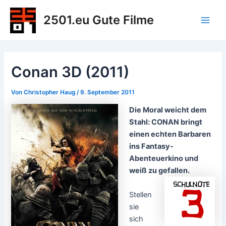
Zum
2501.eu Gute Filme
Inhalt
Main
springen
Men
Conan 3D (2011)
Von
Christopher Haug
/
9. September 2011
Die Moral weicht dem
Stahl: CONAN bringt
einen echten Barbaren
ins Fantasy-
Abenteuerkino und
weiß zu gefallen.
Stellen
sie
sich