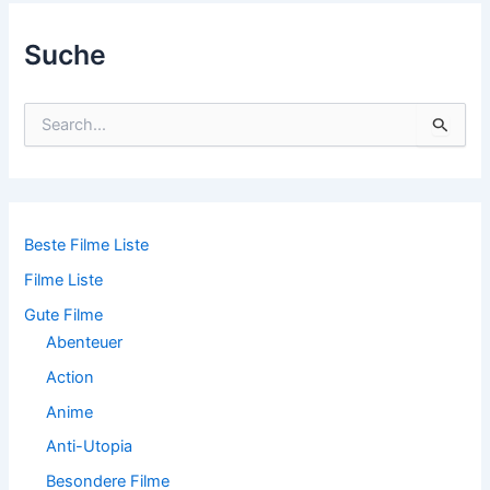
Suche
S
u
c
h
e
n
n
Beste Filme Liste
a
Filme Liste
c
h
Gute Filme
:
Abenteuer
Action
Anime
Anti-Utopia
Besondere Filme