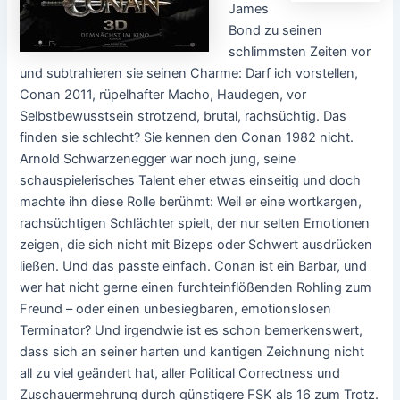
James
Bond zu seinen
schlimmsten Zeiten vor
und subtrahieren sie seinen Charme: Darf ich vorstellen,
Conan 2011, rüpelhafter Macho, Haudegen, vor
Selbstbewusstsein strotzend, brutal, rachsüchtig. Das
finden sie schlecht? Sie kennen den Conan 1982 nicht.
Arnold Schwarzenegger war noch jung, seine
schauspielerisches Talent eher etwas einseitig und doch
machte ihn diese Rolle berühmt: Weil er eine wortkargen,
rachsüchtigen Schlächter spielt, der nur selten Emotionen
zeigen, die sich nicht mit Bizeps oder Schwert ausdrücken
ließen. Und das passte einfach. Conan ist ein Barbar, und
wer hat nicht gerne einen furchteinflößenden Rohling zum
Freund – oder einen unbesiegbaren, emotionslosen
Terminator? Und irgendwie ist es schon bemerkenswert,
dass sich an seiner harten und kantigen Zeichnung nicht
all zu viel geändert hat, aller Political Correctness und
Zuschauermehrung durch günstigere FSK als 16 zum Trotz.