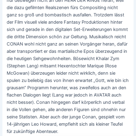
nur deswegen nicht an den HERR DER RINGE heran, weil
die dazu gefilmten Realszenen fürs Compositing nicht
ganz so groß und bombastisch ausfallen. Trotzdem lässt
der Film visuell viele andere Fantasy Produktionen hinter
sich und gerade in den digitalen Set-Erweiterungen kommt
die dritte Dimension schön zur Geltung. Musikalisch reicht
CONAN wohl nicht ganz an seinen Vorgänger heran, dafür
aber transportiert er das martialische Epos überzeugend in
die heutigen Sehgewohnheiten. Bösewicht Khalar Zym
(Stephen Lang) mitsamt Hexentochter Marique (Rose
McGowan) überzeugen leider nicht wirklich, denn sie
spulen zu beliebig das von ihnen erwartet „Gott, wie bin ich
grausam“ Programm herunter, was zweifellos auch an den
flachen Dialogen liegt (Lang war jedoch in AVATAR auch
nicht besser). Conan hingegen darf körperlich und verbal
in die Vollen gehen, alle anderen Figuren sind ohnehin nur
seine Statisten. Aber auch der junge Conan, gespielt vom
14-jährigen Leo Howard, empfiehlt sich als kleiner Teufel
für zukünftige Abenteuer.