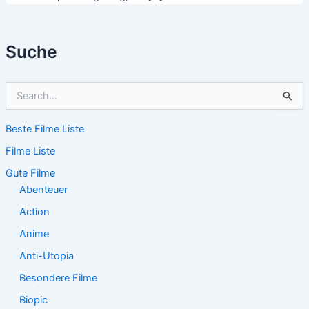
Suche
S
u
c
Beste Filme Liste
h
e
Filme Liste
n
n
Gute Filme
a
Abenteuer
c
Action
h
:
Anime
Anti-Utopia
Besondere Filme
Biopic