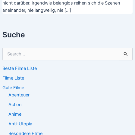
nicht darüber. Irgendwie belanglos reihen sich die Szenen
aneinander, nie langweilig, nie […]
Suche
S
u
c
Beste Filme Liste
h
e
Filme Liste
n
n
Gute Filme
a
Abenteuer
c
Action
h
:
Anime
Anti-Utopia
Besondere Filme