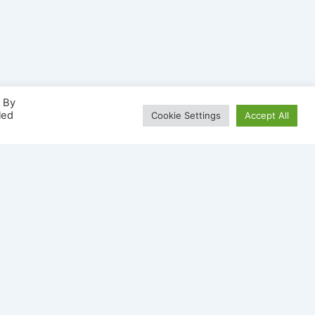
. By
led
Cookie Settings
Accept All