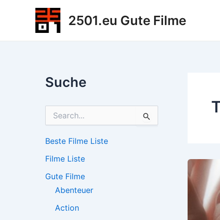
Zum
2501.eu Gute Filme
Inhalt
springen
Suche
T
S
u
c
h
Beste Filme Liste
e
Filme Liste
n
n
Gute Filme
a
c
Abenteuer
h
Action
: