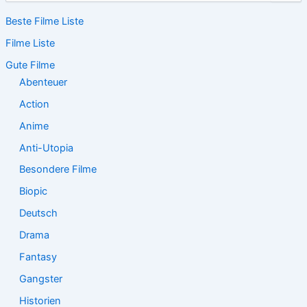
c
Beste Filme Liste
h
e
Filme Liste
n
n
Gute Filme
a
Abenteuer
c
Action
h
:
Anime
Anti-Utopia
Besondere Filme
Biopic
Deutsch
Drama
Fantasy
Gangster
Historien