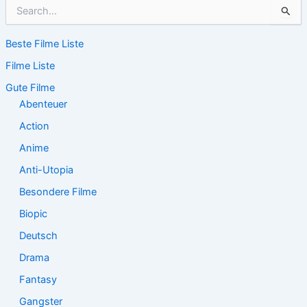
S
u
c
Beste Filme Liste
h
e
Filme Liste
n
n
Gute Filme
a
Abenteuer
c
Action
h
:
Anime
Anti-Utopia
Besondere Filme
Biopic
Deutsch
Drama
Fantasy
Gangster