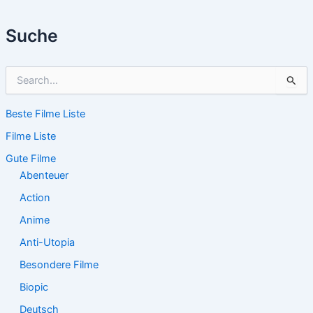
Suche
S
u
c
Beste Filme Liste
h
e
Filme Liste
n
n
Gute Filme
a
Abenteuer
c
Action
h
:
Anime
Anti-Utopia
Besondere Filme
Biopic
Deutsch