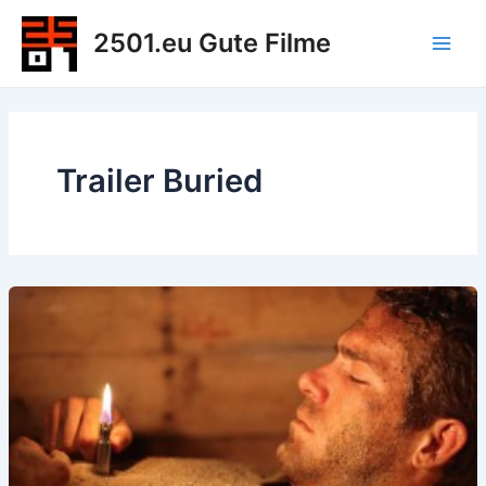
Zum
2501.eu Gute Filme
Inhalt
Main
springen
Men
Trailer Buried