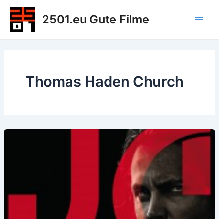
Zum
2501.eu Gute Filme
Inhalt
Main
springen
Men
Thomas Haden Church