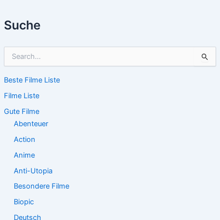
Suche
S
u
c
Beste Filme Liste
h
e
Filme Liste
n
n
Gute Filme
a
Abenteuer
c
Action
h
:
Anime
Anti-Utopia
Besondere Filme
Biopic
Deutsch