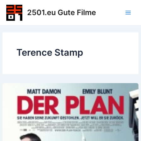
Zum
2501.eu Gute Filme
Inhalt
Main
springen
Men
Terence Stamp