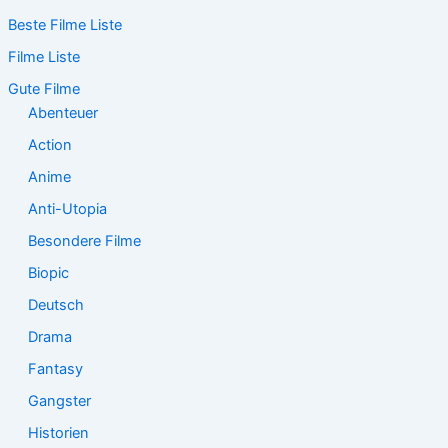
c
Beste Filme Liste
h
e
Filme Liste
n
n
Gute Filme
a
Abenteuer
c
Action
h
:
Anime
Anti-Utopia
Besondere Filme
Biopic
Deutsch
Drama
Fantasy
Gangster
Historien