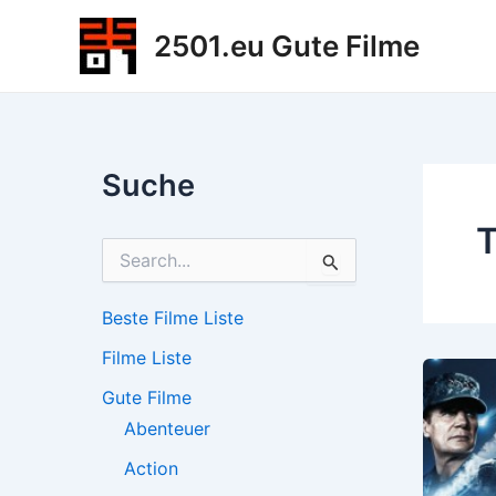
Zum
2501.eu Gute Filme
Inhalt
springen
Suche
S
u
c
h
Beste Filme Liste
e
Filme Liste
n
n
Gute Filme
a
c
Abenteuer
h
Action
: