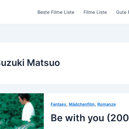
Beste Filme Liste
Filme Liste
Gute 
uzuki Matsuo
,
,
Fantasy
Mädchenfilm
Romanze
Be with you (20