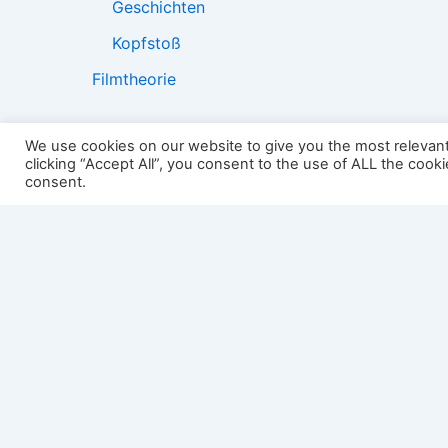
Geschichten
Kopfstoß
Filmtheorie
We use cookies on our website to give you the most relevan
clicking “Accept All”, you consent to the use of ALL the cook
2501:
consent.
Impressum
Links
Datenschutz