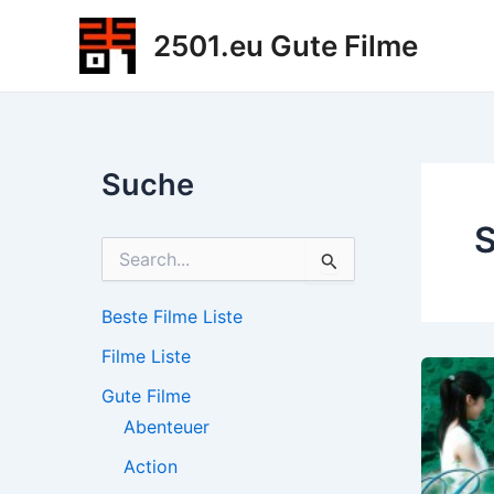
Zum
2501.eu Gute Filme
Inhalt
springen
Suche
S
S
u
c
h
Beste Filme Liste
e
Filme Liste
n
n
Gute Filme
a
c
Abenteuer
h
Action
: