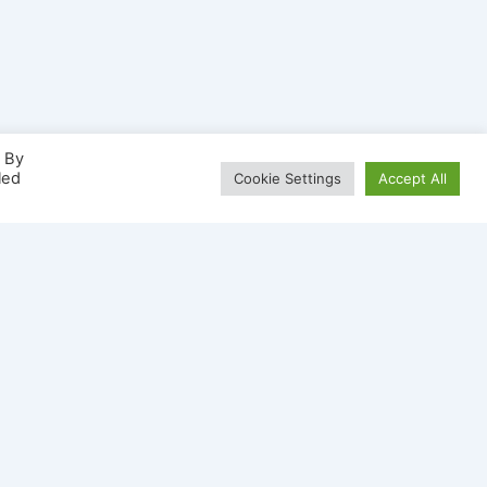
. By
led
Cookie Settings
Accept All