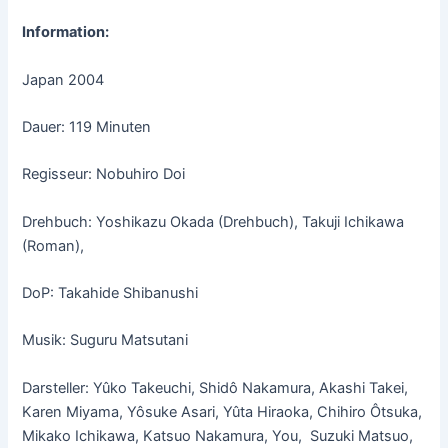
Information:
Japan 2004
Dauer: 119 Minuten
Regisseur: Nobuhiro Doi
Drehbuch: Yoshikazu Okada (Drehbuch), Takuji Ichikawa
(Roman),
DoP: Takahide Shibanushi
Musik: Suguru Matsutani
Darsteller: Yûko Takeuchi, Shidô Nakamura, Akashi Takei,
Karen Miyama, Yôsuke Asari, Yûta Hiraoka, Chihiro Ôtsuka,
Mikako Ichikawa, Katsuo Nakamura, You, Suzuki Matsuo,