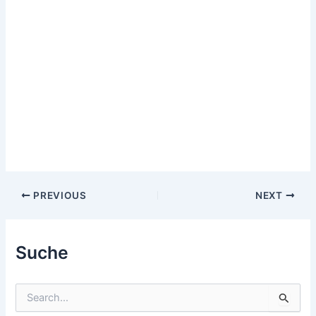
Post
PREVIOUS
NEXT
navigation
Suche
S
u