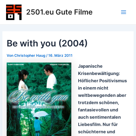
Zum
2501.eu Gute Filme
Inhalt
Main
springen
Men
Be with you (2004)
Von
Christopher Haug
/
16. März 2011
Japanische
Krisenbewältigung:
Höflicher Positivismus
in einem nicht
weltbewegenden aber
trotzdem schönen,
fantasievollen und
auch sentimentalen
Liebesfilm. Nur für
schüchterne und