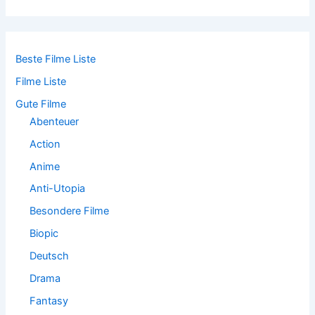
c
h
e
n
n
Beste Filme Liste
a
Filme Liste
c
h
Gute Filme
:
Abenteuer
Action
Anime
Anti-Utopia
Besondere Filme
Biopic
Deutsch
Drama
Fantasy