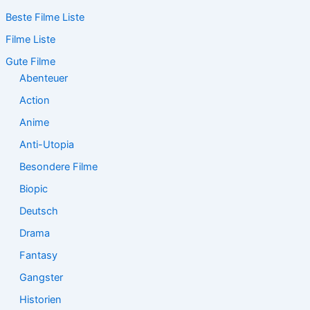
c
Beste Filme Liste
h
e
Filme Liste
n
n
Gute Filme
a
Abenteuer
c
Action
h
:
Anime
Anti-Utopia
Besondere Filme
Biopic
Deutsch
Drama
Fantasy
Gangster
Historien