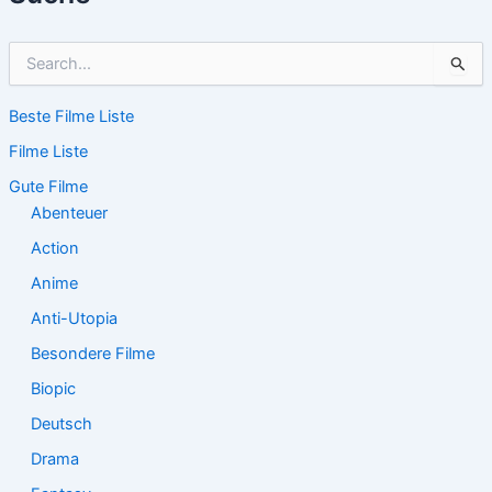
S
u
c
Beste Filme Liste
h
e
Filme Liste
n
n
Gute Filme
a
Abenteuer
c
Action
h
:
Anime
Anti-Utopia
Besondere Filme
Biopic
Deutsch
Drama