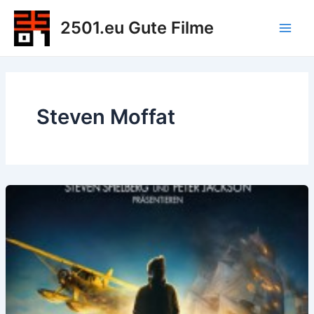
Zum
2501.eu Gute Filme
Inhalt
Main
springen
Men
Steven Moffat