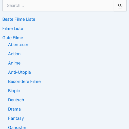
S
u
c
Beste Filme Liste
h
e
Filme Liste
n
n
Gute Filme
a
Abenteuer
c
Action
h
:
Anime
Anti-Utopia
Besondere Filme
Biopic
Deutsch
Drama
Fantasy
Gangster