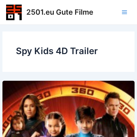
Zum
2501.eu Gute Filme
Inhalt
Main
springen
Men
Spy Kids 4D Trailer