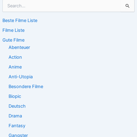
S
u
c
Beste Filme Liste
h
e
Filme Liste
n
n
Gute Filme
a
Abenteuer
c
Action
h
:
Anime
Anti-Utopia
Besondere Filme
Biopic
Deutsch
Drama
Fantasy
Gangster