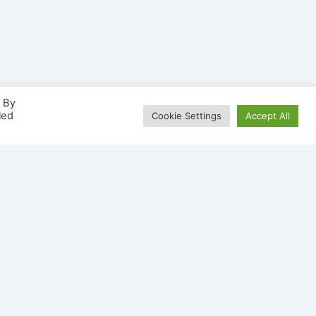
. By
led
Cookie Settings
Accept All