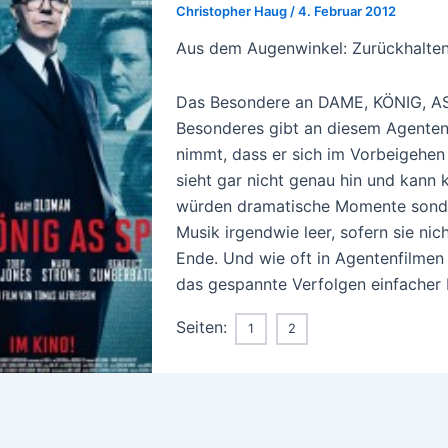
Christopher Haug
/
4. Februar 2012
Aus dem Augenwinkel: Zurückhalten
Das Besondere an DAME, KÖNIG, AS, S
Besonderes gibt an diesem Agententh
nimmt, dass er sich im Vorbeigehen 
sieht gar nicht genau hin und kann 
würden dramatische Momente sonderl
Musik irgendwie leer, sofern sie ni
Ende. Und wie oft in Agentenfilmen g
das gespannte Verfolgen einfacher 
Seiten:
1
2