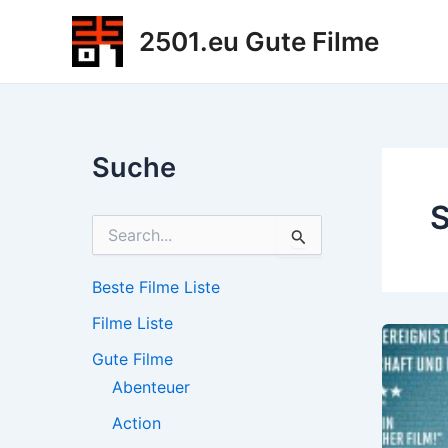
Zum
2501.eu Gute Filme
Inhalt
springen
Suche
S
S
u
c
h
Beste Filme Liste
e
Filme Liste
n
n
Gute Filme
a
c
Abenteuer
h
Action
: