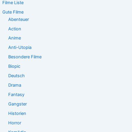
Filme Liste
n
n
Gute Filme
a
Abenteuer
c
Action
h
:
Anime
Anti-Utopia
Besondere Filme
Biopic
Deutsch
Drama
Fantasy
Gangster
Historien
Horror