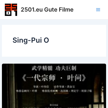
Zum
2501.eu Gute Filme
Inhalt
Main
springen
Men
Sing-Pui O