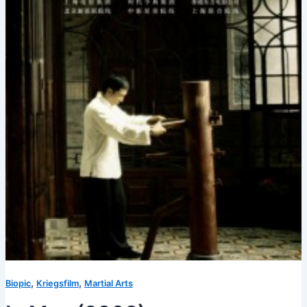
,
,
Biopic
Kriegsfilm
Martial Arts