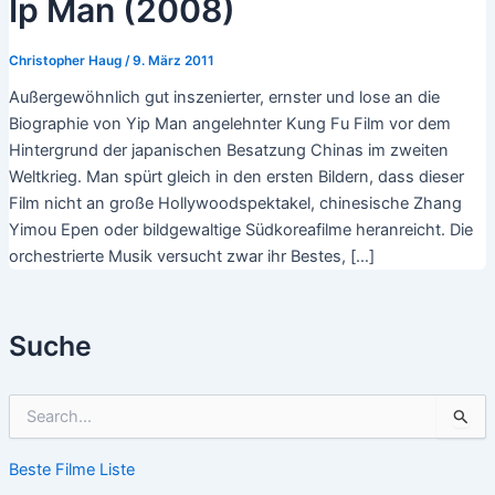
Ip Man (2008)
Christopher Haug
/
9. März 2011
Außergewöhnlich gut inszenierter, ernster und lose an die
Biographie von Yip Man angelehnter Kung Fu Film vor dem
Hintergrund der japanischen Besatzung Chinas im zweiten
Weltkrieg. Man spürt gleich in den ersten Bildern, dass dieser
Film nicht an große Hollywoodspektakel, chinesische Zhang
Yimou Epen oder bildgewaltige Südkoreafilme heranreicht. Die
orchestrierte Musik versucht zwar ihr Bestes, […]
Suche
S
u
c
Beste Filme Liste
h
e